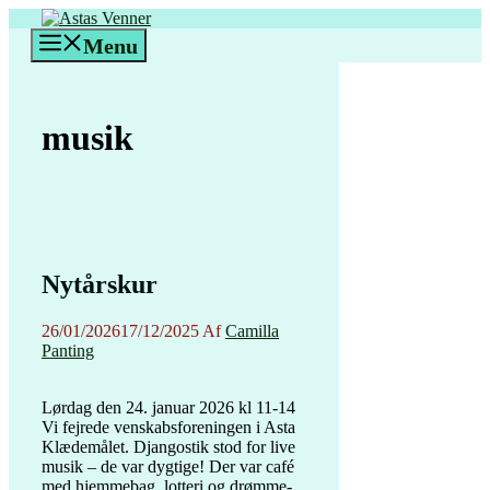
Hop
til
Menu
indhold
musik
Nytårskur
26/01/2026
17/12/2025
Af
Camilla
Panting
Lørdag den 24. januar 2026 kl 11-14
Vi fejrede venskabsforeningen i Asta
Klædemålet. Djangostik stod for live
musik – de var dygtige! Der var café
med hjemmebag, lotteri og drømme-