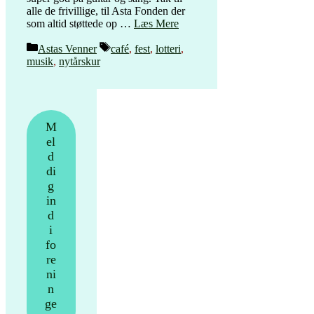
alle de frivillige, til Asta Fonden der
som altid støttede op …
Læs Mere
Kategorier
Tags
Astas Venner
café
,
fest
,
lotteri
,
musik
,
nytårskur
M
el
d
di
g
in
d
i
fo
re
ni
n
ge