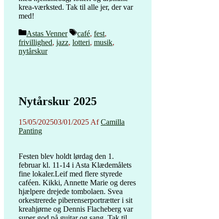
krea-værksted. Tak til alle jer, der var
med!
Kategorier
Tags
Astas Venner
café
,
fest
,
frivillighed
,
jazz
,
lotteri
,
musik
,
nytårskur
Nytårskur 2025
15/05/2025
03/01/2025
Af
Camilla
Panting
Festen blev holdt lørdag den 1.
februar kl. 11-14 i Asta Klædemålets
fine lokaler.Leif med flere styrede
caféen. Kikki, Annette Marie og deres
hjælpere drejede tombolaen. Svea
orkestrerede piberenserportrætter i sit
kreahjørne og Dennis Flacheberg var
super god på guitar og sang. Tak til