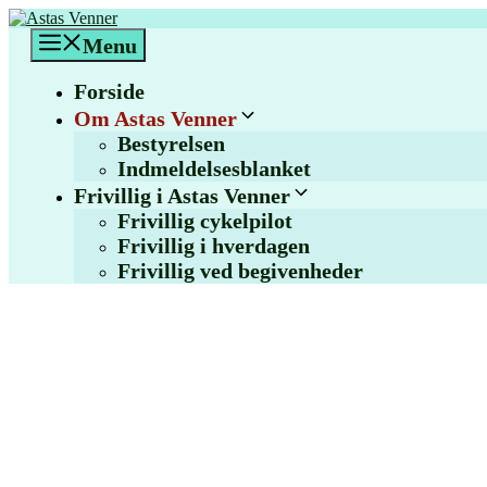
Hop
til
Menu
indhold
Forside
Om Astas Venner
Bestyrelsen
Indmeldelsesblanket
Frivillig i Astas Venner
Frivillig cykelpilot
Frivillig i hverdagen
Frivillig ved begivenheder