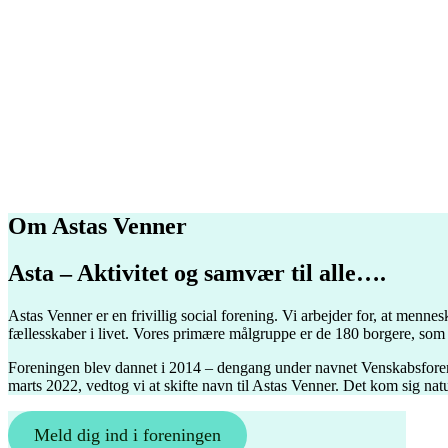
Om Astas Venner
Asta – Aktivitet og samvær til alle….
Astas Venner er en frivillig social forening. Vi arbejder for, at menne
fællesskaber i livet. Vores primære målgruppe er de 180 borgere, som 
Foreningen blev dannet i 2014 – dengang under navnet Venskabsforen
marts 2022, vedtog vi at skifte navn til Astas Venner. Det kom sig natu
Meld dig ind i foreningen