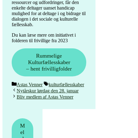
ressourcer og udfordringer, får den
enkelte deltager uanset handicap
mulighed for at deltage i og bidrage til
dialogen i det sociale og kulturelle
fællesskab.
Du kan læse mere om initiativet i
folderen til frivillige fra 2023
Rummelige
Kulturfællesskaber
– hent frivilligfolder
Kategorier
Tags
Astas Venner
kulturfællesskaber
Indlægsnavigation
Nytårskur lørdag den 28. januar
Bliv medlem af Astas Venner
M
el