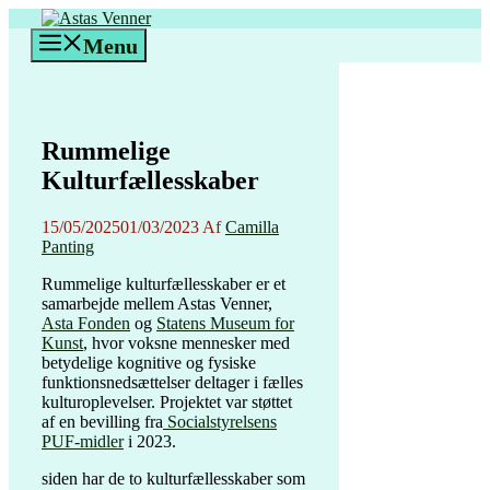
Hop
til
Menu
indhold
Rummelige
Kulturfællesskaber
15/05/2025
01/03/2023
Af
Camilla
Panting
Rummelige kulturfællesskaber er et
samarbejde mellem Astas Venner,
Asta Fonden
og
Statens Museum for
Kunst
, hvor voksne mennesker med
betydelige kognitive og fysiske
funktionsnedsættelser deltager i fælles
kulturoplevelser. Projektet var støttet
af en bevilling fra
Socialstyrelsens
PUF-midler
i 2023.
siden har de to kulturfællesskaber som