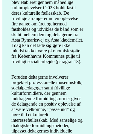
blev etableret gennem månedlige
kulturoplevelser i 2023 holdt fast i
deres kulturelle fællesskab. De
frivillige arrangerer nu en oplevelse
fire gange om året og hermed
fastholdes og udvikles de bånd som er
skabt mellem dem og deltagerne fra
Asta Rymarksvej og Asta klædemålet.
I dag kan det lade sig gøre ikke
mindst takket være økonomisk støtte
fra Københavns Kommunes pulje til
frivilligt socialt arbejde (paragraf 18).
Foruden deltagerne involverer
projektet professionelle museumsfolk,
socialpædagoger samt frivillige
kulturformidlere, der gennem
inddragende formidlingsformer giver
de deltagende en positiv oplevelse af
at være velkomne, ”passe ind” og
høre til i et kulturelt
interessefællesskab. Med sanselige og
dialogiske formidlingsmetoder,
tilpasset deltagernes individuelle