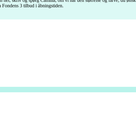
sten her, skriv og spørg Camilla, om vi har den størrelse og farve, du ønsk
a Fondens 3 tilbud i åbningstiden.