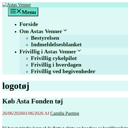
Hop
til
Menu
indhold
Forside
Om Astas Venner
Bestyrelsen
Indmeldelsesblanket
Frivillig i Astas Venner
Frivillig cykelpilot
Frivillig i hverdagen
Frivillig ved begivenheder
logotøj
Køb Asta Fonden tøj
26/06/2026
01/06/2026
Af
Camilla Panting