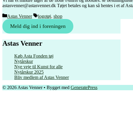
Vi har et mindre lager af de flotte t-shirts og hoodies: se bestillingsli
astasvenner@astasvenner.dk Tøjet betales og kan så hentes i et af Ast
Kategorier
Tags
Astas Venner
logotøj
,
shop
Meld dig ind i foreningen
Astas Venner
Køb Asta Fonden tøj
Nytårskur
Nye veje til Kunst for alle
Nytårskur 2025
Bliv medlem af Astas Venner
© 2026 Astas Venner
• Bygget med
GeneratePress